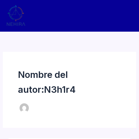
Ir
al
contenido
Nombre del
autor:N3h1r4